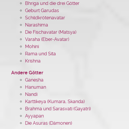
Bhriga und die drei Götter
Geburt Garudas
Schildkrötenavatar
Narashima
Die Fischavatar (Matsya)
Varaha (Eber-Avatar)
Mohini
Rama und Sita
Krishna
Andere Götter
Ganesha
Hanuman
Nandi
Karttikeya (Kumara, Skanda)
Brahma und Sarasvati (Gayatri)
Ayyapan
Die Asuras (Dämonen)