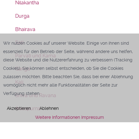
Nilakantha
Durga
Bhairava
Sati
Wir nutzen Cookies auf unserer Website. Einige von ihnen sind
essenziell für den Betrieb der Seite, während andere uns helfen,
Parvati und Kama
diese Website und die Nutzererfahrung zu verbessern (Tracking
Cookies). Sie können selbst entscheiden, ob Sie die Cookies
Ganga
zulassen möchten. Bitte beachten Sie, dass bei einer Ablehnung
Kali
womöglich nicht mehr alle Funktionalitäten der Seite zur
Verfügung stehen.
Shiva und Ravana
Annapurna
Akzeptieren
Ablehnen
Weitere Informationen
Impressum