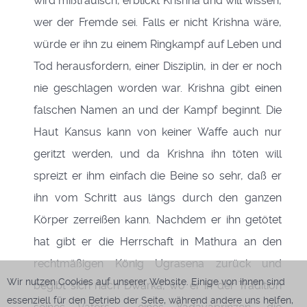
wird mißtrauisch, erblickt Krishna und will wissen,
wer der Fremde sei. Falls er nicht Krishna wäre,
würde er ihn zu einem Ringkampf auf Leben und
Tod herausfordern, einer Disziplin, in der er noch
nie geschlagen worden war. Krishna gibt einen
falschen Namen an und der Kampf beginnt. Die
Haut Kansus kann von keiner Waffe auch nur
geritzt werden, und da Krishna ihn töten will
spreizt er ihm einfach die Beine so sehr, daß er
ihn vom Schritt aus längs durch den ganzen
Körper zerreißen kann. Nachdem er ihn getötet
hat gibt er die Herrschaft in Mathura an den
rechtmäßigen König Ugrasena zurück und
Wir nutzen Cookies auf unserer Website. Einige von ihnen sind
begibt sich nach Dwarka, wo er in der Tradition
essenziell für den Betrieb der Seite, während andere uns helfen,