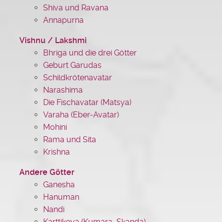
Shiva und Ravana
Annapurna
Vishnu / Lakshmi
Bhriga und die drei Götter
Geburt Garudas
Schildkrötenavatar
Narashima
Die Fischavatar (Matsya)
Varaha (Eber-Avatar)
Mohini
Rama und Sita
Krishna
Andere Götter
Ganesha
Hanuman
Nandi
Karttikeya (Kumara, Skanda)