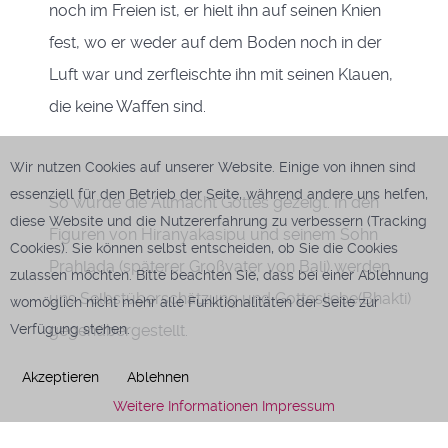
noch im Freien ist, er hielt ihn auf seinen Knien
fest, wo er weder auf dem Boden noch in der
Luft war und zerfleischte ihn mit seinen Klauen,
die keine Waffen sind.
Wir nutzen Cookies auf unserer Website. Einige von ihnen sind
essenziell für den Betrieb der Seite, während andere uns helfen,
So wurde die Allmacht Gottes gezeigt. In den
diese Website und die Nutzererfahrung zu verbessern (Tracking
Figuren von Hiranyakasipu und seinem Sohn
Cookies). Sie können selbst entscheiden, ob Sie die Cookies
Prahlada (späterer Großvater von Bali) werden
zulassen möchten. Bitte beachten Sie, dass bei einer Ablehnung
uns Selbstüberschätzung und Gottesliebe(Bhakti)
womöglich nicht mehr alle Funktionalitäten der Seite zur
gegenübergestellt.
Verfügung stehen.
Akzeptieren
Ablehnen
Weitere Informationen
Impressum